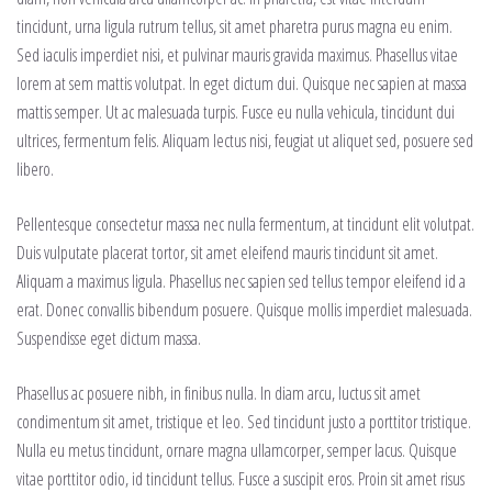
tincidunt, urna ligula rutrum tellus, sit amet pharetra purus magna eu enim.
Sed iaculis imperdiet nisi, et pulvinar mauris gravida maximus. Phasellus vitae
lorem at sem mattis volutpat. In eget dictum dui. Quisque nec sapien at massa
mattis semper. Ut ac malesuada turpis. Fusce eu nulla vehicula, tincidunt dui
ultrices, fermentum felis. Aliquam lectus nisi, feugiat ut aliquet sed, posuere sed
libero.
Pellentesque consectetur massa nec nulla fermentum, at tincidunt elit volutpat.
Duis vulputate placerat tortor, sit amet eleifend mauris tincidunt sit amet.
Aliquam a maximus ligula. Phasellus nec sapien sed tellus tempor eleifend id a
erat. Donec convallis bibendum posuere. Quisque mollis imperdiet malesuada.
Suspendisse eget dictum massa.
Phasellus ac posuere nibh, in finibus nulla. In diam arcu, luctus sit amet
condimentum sit amet, tristique et leo. Sed tincidunt justo a porttitor tristique.
Nulla eu metus tincidunt, ornare magna ullamcorper, semper lacus. Quisque
vitae porttitor odio, id tincidunt tellus. Fusce a suscipit eros. Proin sit amet risus