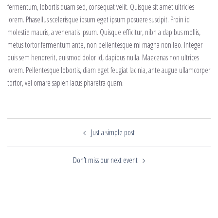
fermentum, lobortis quam sed, consequat velit. Quisque sit amet ultricies
lorem. Phasellus scelerisque ipsum eget ipsum posuere suscipit. Proin id
molestie mauris, a venenatis ipsum. Quisque efficitur, nibh a dapibus mollis,
metus tortor fermentum ante, non pellentesque mi magna non leo. Integer
quis sem hendrerit, euismod dolor id, dapibus nulla. Maecenas non ultrices
lorem. Pellentesque lobortis, diam eget feugiat lacinia, ante augue ullamcorper
tortor, vel ornare sapien lacus pharetra quam.
Nawigacja
Just a simple post
wpisu
Don’t miss our next event