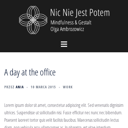
Przejdź
do
treści
Przełącz
menu
A day at the office
PRZEZ
ANIA
10 MARCA 2015
WORK
Lorem ipsum dolor sit amet, consectetur adipiscing elit. Sed venenatis dignissim
ultrices. Suspendisse ut sollicitudin nisi. Fusce efficitur nec nunc nec bibendum.
Praesent laoreet tortor quis velit facilisis faucibus. Maecenas sollicitudin lectus
diam, non vehicula arcu ullamcorper ac. In pharetra, est vitae interdum